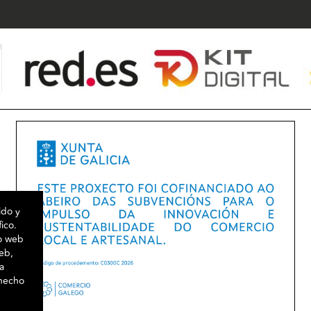
ido y
fico.
io web
web,
a
 hecho