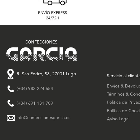
R. San Pedro, 58, 27001 Lugo
Servicio al client
Envíos & Devolu
(+34) 982 224 654
Términos & Cond
Política de Priva
(+34) 691 131 709
Política de Cook
info@confeccionesgarcia.es
Aviso Legal