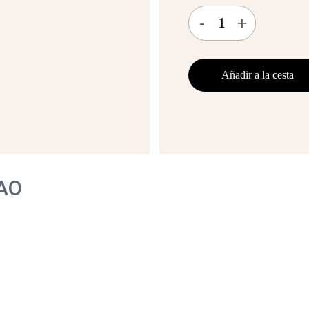
-
+
Añadir a la cesta
RAO