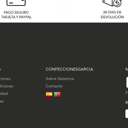
e
CONFECCIONESGARCIA
M
ciones
Sobre Nosotros
iciones
Contacto
P
cidad
ies
R