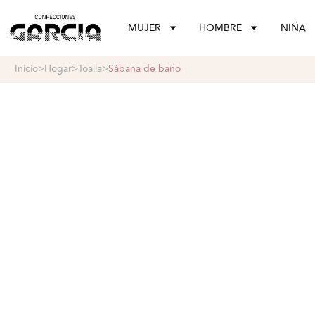
confeccionesgarcia
MUJER
HOMBRE
NIÑA
inicio
>
hogar
>
toalla
>
sábana de baño