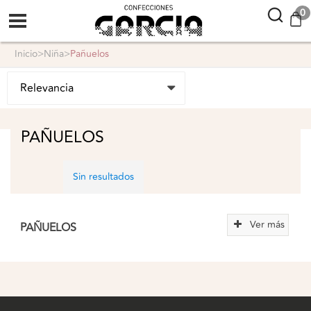
confeccionesgarcia
0
inicio
>
niña
>
pañuelos
PAÑUELOS
Sin resultados
Ver más
PAÑUELOS