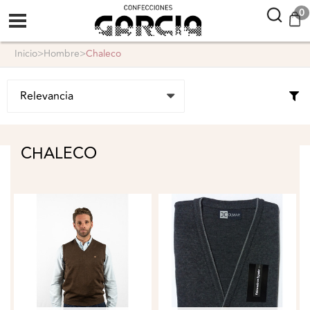
confeccionesgarcia
0
inicio
>
hombre
>
chaleco
CHALECO