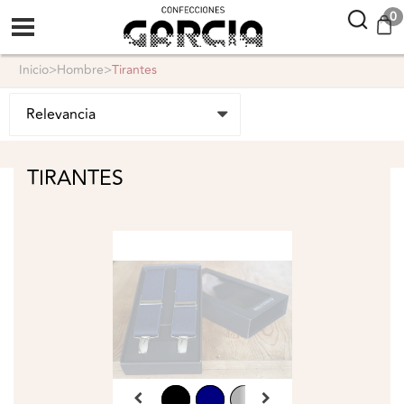
confeccionesgarcia
0
inicio
>
hombre
>
tirantes
TIRANTES