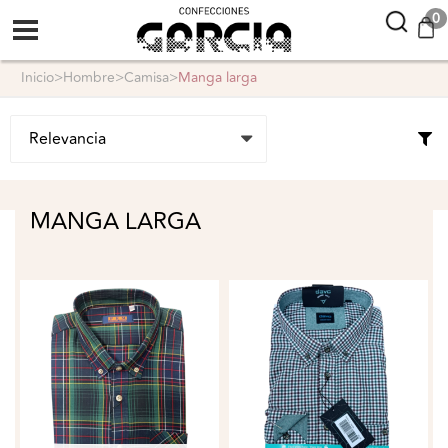
confeccionesgarcia
0
inicio
>
hombre
>
camisa
>
manga larga
MANGA LARGA