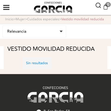
confeccionesgarcia
0
inicio
>
mujer
>
cuidados especiales
>
vestido movilidad reducida
VESTIDO MOVILIDAD REDUCIDA
Sin resultados