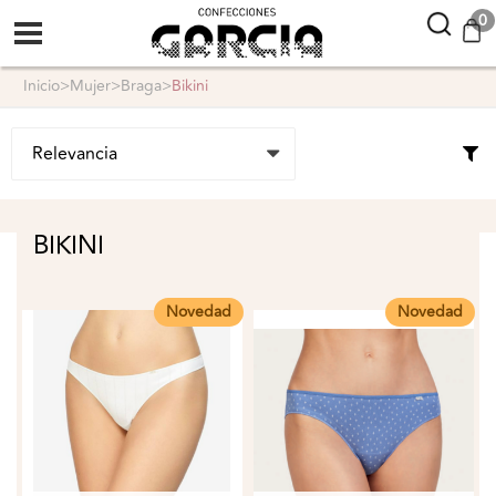
confeccionesgarcia
0
inicio
>
mujer
>
braga
>
bikini
BIKINI
Novedad
Novedad