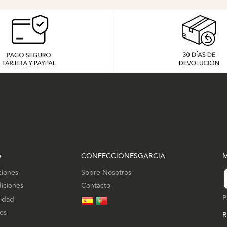
e
CONFECCIONESGARCIA
M
ciones
Sobre Nosotros
iciones
Contacto
P
cidad
ies
R