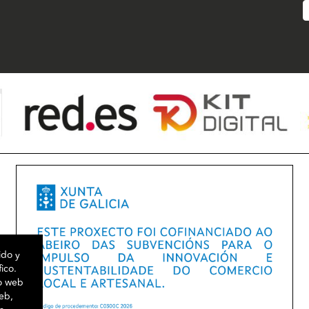
ido y
fico.
io web
web,