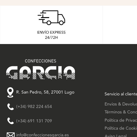
R. San Pedro, 58, 27001 Lugo
Servicio al client
Envíos & Devolu
(+34) 982 224 654
Términos & Cond
Política de Priva
(+34) 691 131 709
Política de Cook
info@confeccionesgarcia.es
Aviso Legal