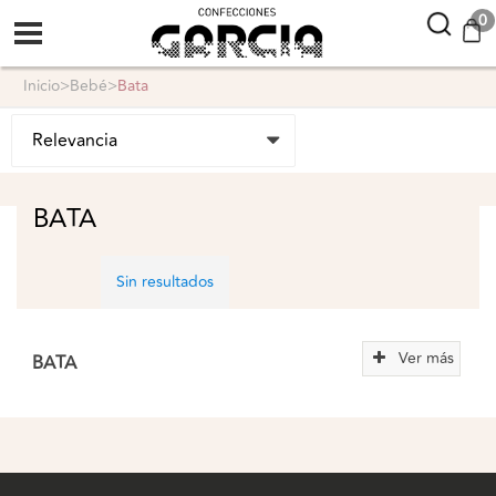
confeccionesgarcia
0
inicio
>
bebé
>
bata
BATA
Sin resultados
Ver más
BATA