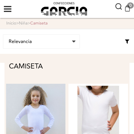
confeccionesgarcia
0
inicio
>
niña
>
camiseta
CAMISETA