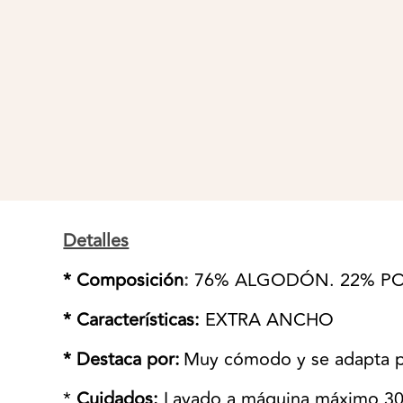
Detalles
* Composición
:
76% ALGODÓN. 22% PO
* Características:
EXTRA ANCHO
* Destaca por:
Muy cómodo y se adapta p
*
Cuidados:
Lavado a máquina máximo 30º.