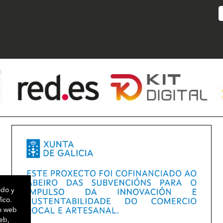
ido y
fico.
io web
web,