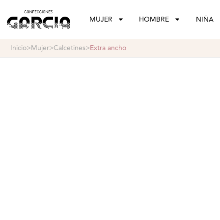
confeccionesgarcia
MUJER
HOMBRE
NIÑA
inicio
>
mujer
>
calcetines
>
extra ancho