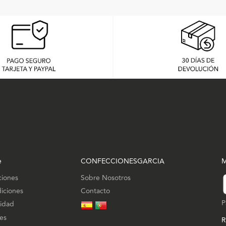
e
CONFECCIONESGARCIA
M
ciones
Sobre Nosotros
iciones
Contacto
P
cidad
ies
R