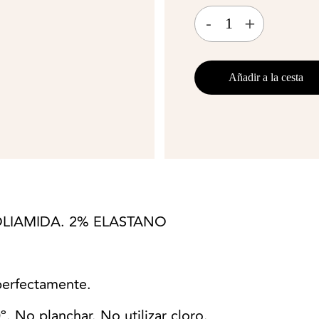
-
+
Añadir a la cesta
LIAMIDA. 2% ELASTANO
erfectamente.
 No planchar. No utilizar cloro.