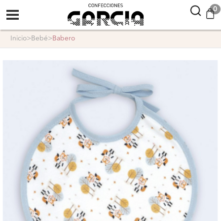
confeccionesgarcia
0
inicio
>
bebé
>
babero