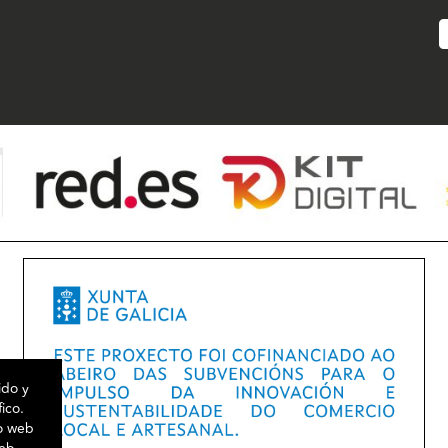
ido y
fico.
io web