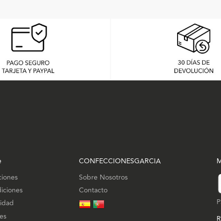
e
CONFECCIONESGARCIA
M
ciones
Sobre Nosotros
iciones
Contacto
P
cidad
ies
R