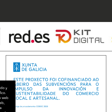
ido y
fico.
io web
web,
a