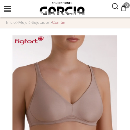
confeccionesgarcia
0
inicio
>
mujer
>
sujetador
>
común