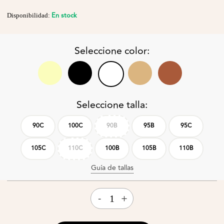
En stock
Disponibilidad:
Seleccione color:
Seleccione talla:
90C
100C
90B
95B
95C
105C
110C
100B
105B
110B
Guía de tallas
-
+