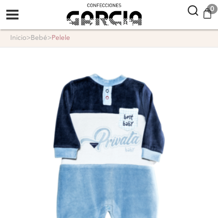
confeccionesgarcia
0
inicio
>
bebé
>
pelele