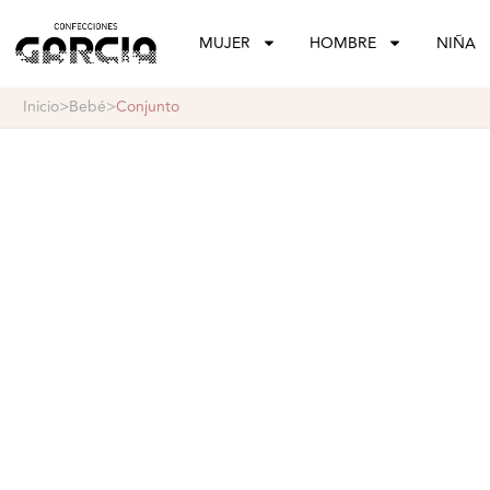
confeccionesgarcia
MUJER
HOMBRE
NIÑA
inicio
>
bebé
>
conjunto