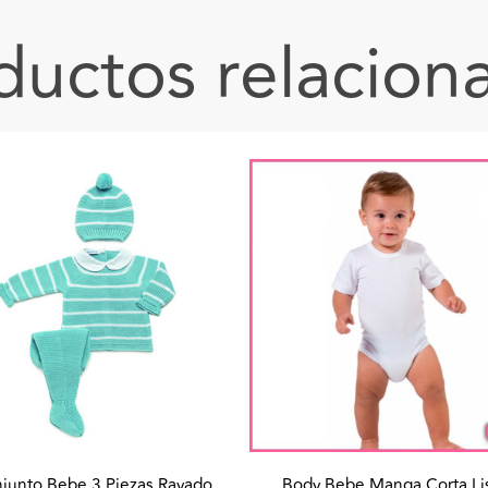
ductos relacion
junto Bebe 3 Piezas Rayado
Body Bebe Manga Corta Li