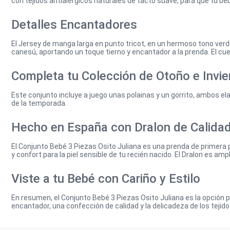
con tejidos antialérgicos naturales de tacto suave, para que tu b
Detalles Encantadores
El Jersey de manga larga en punto tricot, en un hermoso tono ver
canesú, aportando un toque tierno y encantador a la prenda. El cue
Completa tu Colección de Otoño e Invie
Este conjunto incluye a juego unas polainas y un gorrito, ambos ela
de la temporada.
Hecho en España con Dralon de Calida
El Conjunto Bebé 3 Piezas Osito Juliana es una prenda de primera 
y confort para la piel sensible de tu recién nacido. El Dralon es a
Viste a tu Bebé con Cariño y Estilo
En resumen, el Conjunto Bebé 3 Piezas Osito Juliana es la opción 
encantador, una confección de calidad y la delicadeza de los tejid