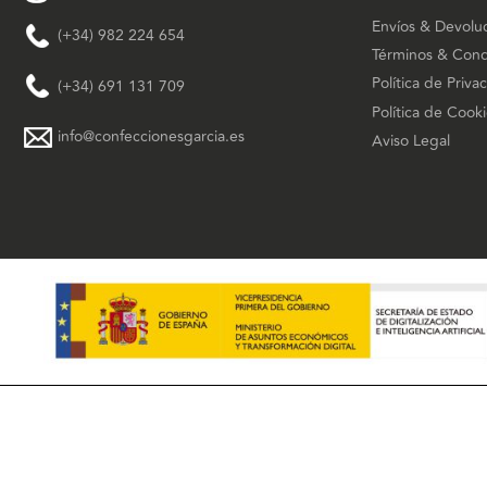
Envíos & Devolu
(+34) 982 224 654
Términos & Cond
Política de Priva
(+34) 691 131 709
Política de Cook
info@confeccionesgarcia.es
Aviso Legal