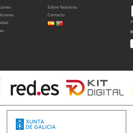
ciones
Sobre Nosotros
iciones
Contacto
P
cidad
ies
R