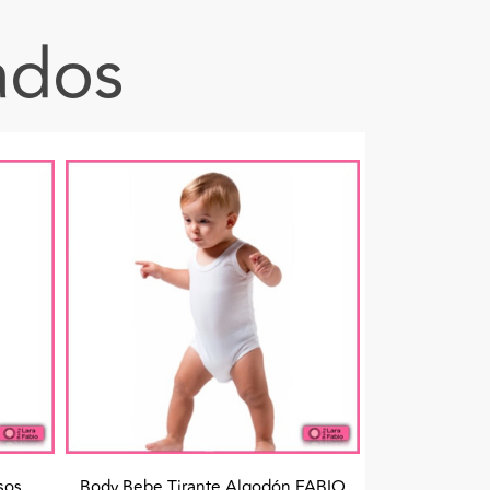
ados
sos
Body Bebe Tirante Algodón FABIO