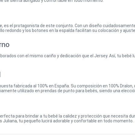
ebé se sienta abrigado y confortable en todo momento.
de, es el protagonista de este conjunto. Con un diseño cuidadosament
llo redondo y los botones en la espalda facilitan su colocación y ajus
rno
borados con el mismo cariño y dedicación que el Jersey. Así, tu bebé l
d
puesta fabricada al 100% en España. Su composición en 100% Dralon, un
mpliamente utilizado en prendas de punto para bebés, siendo una elecci
perfecta para brindar a tu bebé la calidez y protección que necesita d
os Juliana, tu pequeño lucirá adorable y confortable en todo momento.