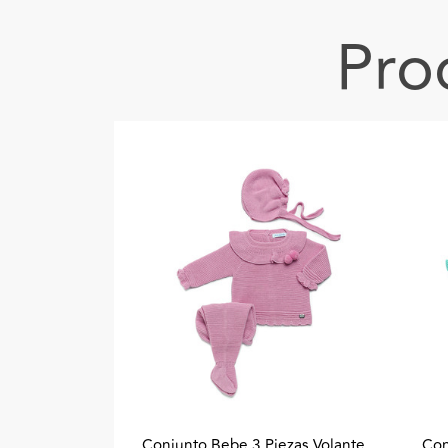
Pro
Conjunto Bebe 3 Piezas Volante
Con