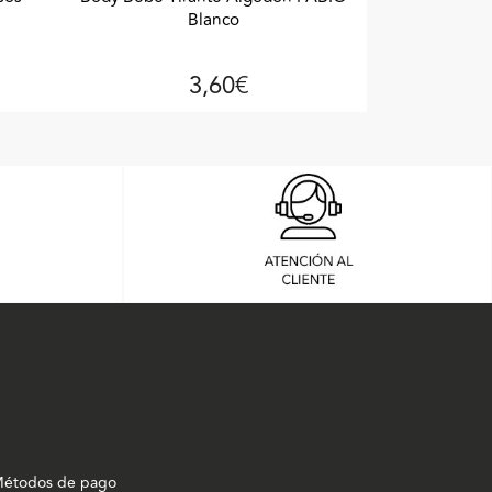
Blanco
3,60€
étodos de pago