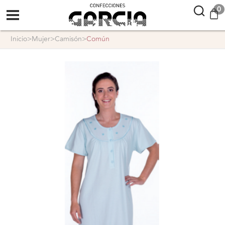
confeccionesgarcia
0
inicio
>
mujer
>
camisón
>
común