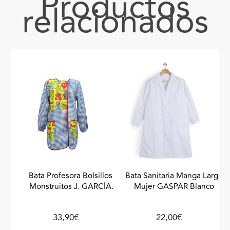
Productos
relacionados
Bata Profesora Bolsillos
Bata Sanitaria Manga Larga
Monstruitos J. GARCÍA
Mujer GASPAR Blanco
Azulón
33,90€
22,00€