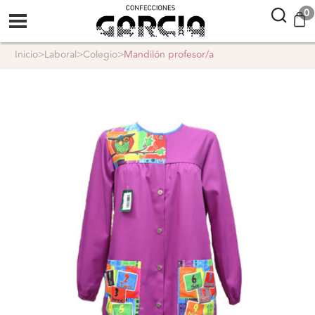
confeccionesgarcia
0
inicio
>
laboral
>
colegio
>
mandilón profesor/a