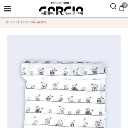
confeccionesgarcia
0
inicio
>
bebé
>
muselina